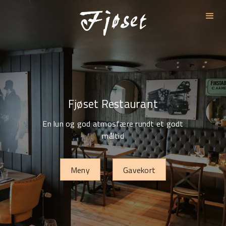
Fjøset Restaurant
En lun og god atmosfære rundt et godt
måltid
Meny
Gavekort