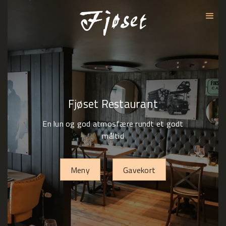
Fjøset Restaurant
En lun og god atmosfære rundt et godt
måltid
Meny
Gavekort