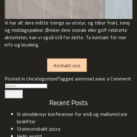
Vi har alt dere måtte trenge av utstyr, og tilbyr frukt, lunsj
og middagspakker. Ønsker dere sosiale eller golf-relaterte
aktiviteter, kan vi også stå for dette. Ta kontakt for mer
info og booking.
Kontakt oss
on
Posted in
Uncategorized
Tagged
annonse
Leave a Comment
Vi
SEARCH
sk
FOR:
ko
Recent Posts
fo
Vi skreddersyr konferanser for små og mellomstore
sm
bedrifter
og
Steinovnsbakt pizza
me
Hello world!